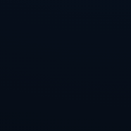
在这样的故事背景下 武汉车谷江大女足三连冠的出现 让
表职业化 高水平和稳定的冠军文化 这对于吸引更多青少
都有着放大效应 联赛通过与中国太平等品牌的合作 在转
提供了更清晰 更有质感的呈现场景
三连冠对中国女足未来竞争力的现实价值
从国家队建设的角度来看 2022中国太平中国足协女超
江大女足在三连冠过程中 通过稳定高压的比赛环境和对
强度和心理压力 对她们进入国家队后在洲际乃至世界大赛
逼其他俱乐部加大投入和改革力度 形成良性的追赶生态