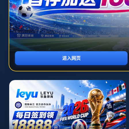
网站首页
关于我们
新闻资讯
联系我们
网站首页
新闻资讯
2022中国太平中国足协女
足实现三连冠
ADMIN
2026-02-19T07:30:12+08:00
2022中国太平中国足协女超联赛落幕背后 武汉车谷江
当哨声在赛场上最终响起 2022中国太平中国足协女超
代正在被宣告 三连冠的武汉车谷江大女足 再一次把自
大背景下 这支队伍的连续统治不只是一个成绩数字 更是