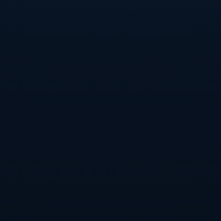
的职业化意识养成具有重要作用 在秦皇岛的比赛中 无论是换人时机控制 对身体
对抗尺度的把握 还是对战术犯规次数的累积管理 都按照国际通行标准严格执行
某场比赛中 一名球员因不必要的战术犯规导致球队累计犯规数达到临界点 使对手
获得了点球式的直接任意球机会 这次教训让队员深刻意识到 在五人制高节奏对抗
中 保持冷静和纪律性 与技术能力同样重要