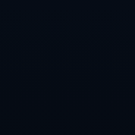
58030 Followers
92175 Followers
订阅我们的每周新闻
没有垃圾邮件，只有关于新产品、更新的通知。
订阅
栏目导航