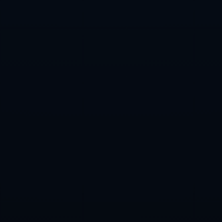
关于我们
新闻资讯
联系我们