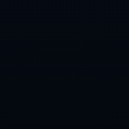
完美体育365官方网站（hjzry.cn）「阿文力荐」 完美体育网页版登录及官方平台
入口，提供多端兼容、极速操作、安全稳定的官方正版体验，让用户畅享全程赛
事投注与体育竞技乐趣，尽享优质娱乐服务。
栏目导航
关于我们
新闻资讯
联系我们
友情链接
友情链接
联系我们
广西壮族自治区河池市南丹县里湖瑶族乡
admin@hjzry.cn