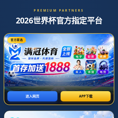
网站首页
新闻资讯
北京女篮米切尔精彩集锦：全场最高22分，
攻防两端均有亮眼表现
ADMIN
2026-03-29T07:30:13+08:00
北京女篮锋线新核米切尔爆发之夜全场最高22分背后的价值
当一名外援不仅能砍下全场最高分，还在攻防两端都打出了标志性表现时，她在
球队中的意义，远远不只是一个“得分手”这么简单。北京女篮米切尔在这场拿下