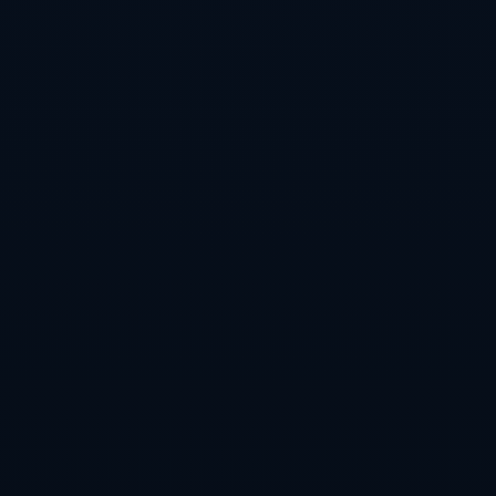
上一篇
下一篇
需求表单