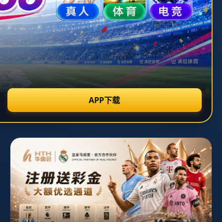
球队缺乏对胜利的自豪感
自由落体”，说明问题已经不再是某一场失利，而是整体气质
利的自豪感”这句评价，我们不难感到一种令人不安的冷意——
种比体系和战术更重要的东西 那就是对胜利根深蒂固的尊重和
悄然开始。