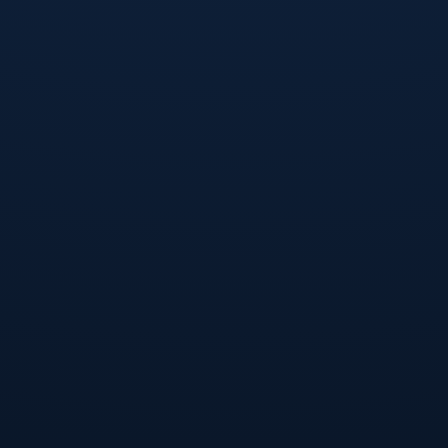
括 也隐含着一种对未来趋势的担忧。从技战术层面看 阵容新
可以成为成绩起伏的解释 但这些都不足以解释一种整体气场的
 归结为“偶然发挥不好”“赛程太密”“裁判问题”等外在因素时
不是一次突然的坠落 而是长时间的小幅松懈叠加 最终形成不