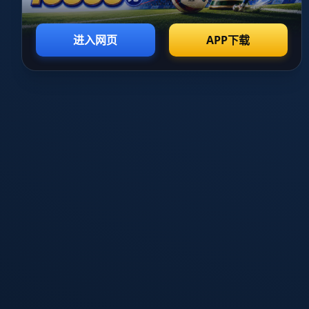
从“永不言弃”到“情绪麻木” 皇马气质的微妙转向
过去谈到皇马 人们会下意识联想到几个关键词 逆转 冠
流动 伯纳乌就永远埋着一个剧情反转的伏笔。这种气质
复强调的“只接受胜利” 三是老一代核心不断在场上用行
保持一定竞争力 但一种精神层面的疲态越来越明显 表现
越来越程序化 更衣室内部对输球的“容忍度”似乎也提高
役的征服。
“自由落体”的隐喻 技术滑坡还是精神坍缩