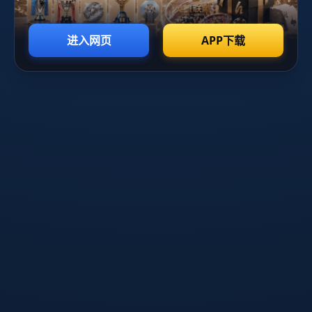
军气质 更衣室领袖。哪怕球队在场面上被压制 只要时间还在
来源于多个层面 一是球员个人的荣誉追求 二是俱乐部文化反
动“示范”。然而 在最近几个赛季中 即便皇马依然在奖杯层面
在几个细节上 失球后的表情不再愤怒而是麻木 赢球后的庆祝
了。胜利仍然来临 但它仿佛只是一项任务的完成 不是一场战