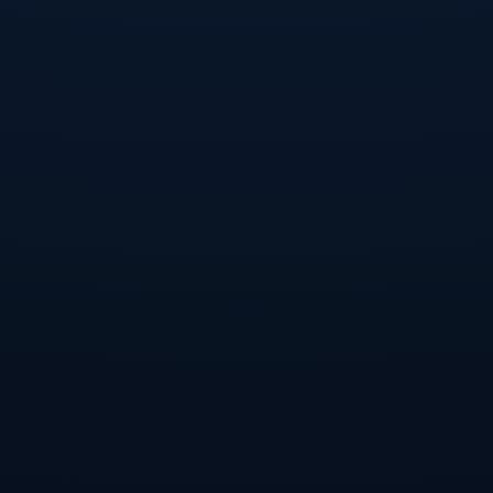
胜利的情感温度在下降。在皇马辉煌的年代 每一个奖杯都可以
节发光 这代表着一种发自内心的自豪感 也强化了后来的球员
代成长 他们很容易把冠军视为自己“应该拥有的配置” 而不
然”时 输球也自然不会太刺痛心灵。于是 训练中的细枝末节
 抢断时少了一点狠劲 这些看似不起眼的“减法” 最终侵蚀的
提前离场 甚至有人会在第80分钟才真正坐直身体 因为他们已
 当球队早早陷入被动 场上的肢体语言就已经透露出一种“接
始依赖个人灵感而不是整体推进 防线则更习惯向后退 而不是
械 当连球员自己都不再真正相信“我们还能翻过来”时 伯纳
态和态度赢得 例如有的队长会在训练中对任何散漫行为零容忍
出问题。但当阵容更新换代步伐加快 新人一批又一批涌入 更