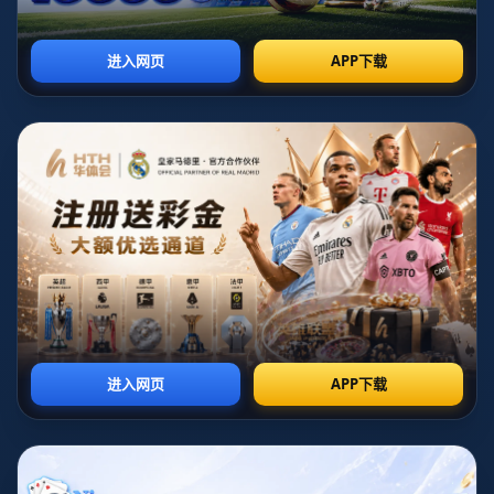
这种想法背后，是一种对细节近乎苛刻的态度。在高水平足球比赛中，机会往往
稍纵即逝，一次处理稍慢就可能意味着与破门失之交臂。克罗斯之所以强调本可
再多进一两个球，实质上是在提醒自己：即便球队赢球，个人也不能沉浸在结果
中，而要回到每一个触球、每一次跑动的质量上。这种习惯性的反思，让他在职
业生涯的后期依旧能保持高水准，而不是依靠名气吃老本。