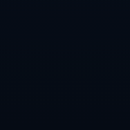
关注我们
15750 Fans
10290 Followers
48213 Followers
12910 Followers
58030 Followers
92175 Followers
订阅我们的每周新闻
没有垃圾邮件，只有关于新产品、更新的通知。