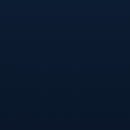
同样在类似强度的比赛中，一名年轻球员可能在梅开二度后兴奋不已，将焦点放
在社交媒体的讨论、个人高光集锦上，而对那些错失的机会只是一笑而过。而克
罗斯却在已经打出高水准表现的前提下仍然强调本可再多进一两个球，其差别并
不只是年龄，而是职业成熟度。成熟的球员更懂得用“遗憾”来提醒自己保持清
醒，而不是用“满足”来麻痹自己。
这一点对于处在成长阶段的年轻中场有很强的借鉴意义。比赛结束不是情绪的终
点，而是技术和心态复盘的起点。通过对关键回合的回想和复盘，年轻球员可以
学会像克罗斯那样，从每一次不完美的处理里挖掘进步空间。与此他们也能理解