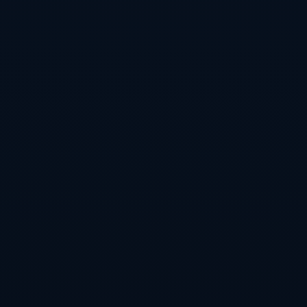
对于球迷与年轻球员的启示
对于习惯于只盯着比分和数据的球迷来说，克罗斯本可再多进一两个球的感慨提
供了一种新的观赛视角。下次再看比赛时，也许可以尝试留意那些本可以形成射
门却因犹豫被放弃的机会，那些只差一步到位的前插，那些如果处理再果断一点
就能改变局势的瞬间。这样一来，胜负不再只是终场哨响时的数字，而是一连串
决定数字走向的细节过程。