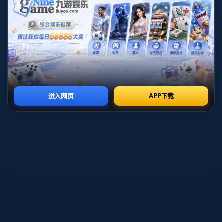
球往往能决定走势 只要有一到两名头球能力强的中卫插上 就足以构成威慑 若再
辅以事先演练的战术角球 或许能在皇马尚未完全进入节奏时率先得分
更关键的是 西班牙人要在心理层面做好准备 这类比赛中 很多中游甚至保级球队
常常在失球后就迅速崩盘 认为输球理所当然 但是 如果西班牙人能在丢球后保持
阵型 不急躁 不频繁盲目前压 依旧按照既定战术执行 那么比赛会始终保留悬念 从
某种意义上说 对他们来说 顽强抵抗九十分钟 比结果本身更重要 因为这会塑造整
个赛季的性格基础