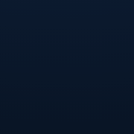
关键对位与战术博弈
从对位角度看 西班牙人与皇家马德里的较量将集中在中场和边路 两个区域 中场
对抗决定了球权的有效归属 边路对抗则决定了机会质量 如果西班牙人在中场完全
退守 放弃逼抢 让皇家马德里轻松推进 那么对方就能在三十米区域内从容寻找传
球线路 但如果西班牙人选择在中场线附近进行密集阻截 又有可能暴露身后空间
因此他们更可能采用带有针对性的区域压迫 对持球核心进行半包夹 同时让后防线
适度回收 用空间换安全
皇家马德里在应对这种方式时 一种有效方法是利用假落位和无球跑动 例如 由前
锋回撤牵扯中后卫 再由边锋或插上的中场攻击中路空档 这种跑动需要高默契度
也考验西班牙人中卫的决策 如果他们不跟线 就会给皇马组织者更多前场拿球空间
如果选择跟出 又可能瞬间导致防线身后被利用 这类博弈往往不体现在简单的数据
上 却决定着每一次关键进攻的成功率
此外 定位球攻防是不能忽视的一环 西班牙人有机会通过角球和边路任意球抢分
皇家马德里则可以利用自己在身高和对抗上的优势 在双方禁区内制造混乱 一场以
开放进攻著称的西甲比赛 往往会被几次定位球攻防所改写走势 因此 哪支球队在
这些细节环节更加专注 哪支球队的站位更合理 就更有机会从细微处掌控大局
典型案例 一球之差的启示