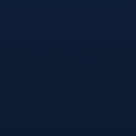
皇家马德里视角 如何把优势转化为胜势
皇家马德里的问题并不在于有没有能力取胜 而在于能否高效地赢下该赢的比赛 面
对深度防守的对手 他们必须避免节奏拖沓和过度依赖个人灵光一现 更理想的模式
是通过快速转移球和高频次的边路配合 撕开西班牙人的防线结构 在进攻组织上
中场核心需要持续在肋部接球 通过短传 渗透和直塞连接前场 让西班牙人的后腰
和中卫之间的空间被不断攻击 这会让对方防线被迫回撤 进而压缩其反击起脚空间
在进攻方式上 皇家马德里通常具备丰富的多样性 既有擅长盘带的一对一突破球员
也有善于二次点抢点的中场 和具备远射能力的后排插上球员 若他们能保持耐心
不被数次受阻的进攻所干扰 按照既定节奏持续压迫 西班牙人的防线迟早会露出缝
隙 此外 边后卫的前插与回防速度 将成为关键 一旦边路压得太上 反而会给西班牙
人的反击留下巨大空档 因此 如何在压制对手和保护防线之间取得平衡 是皇家马
德里教练组需要重点考虑的课题
心理层面上 皇家马德里的隐性风险在于轻敌 情绪起伏以及对场面优势的过度自信
很多传统豪门在面对中下游球队时 一旦错失几次机会 就容易急躁 选择个人单干
而忽略团队配合 这反而有利于对手收缩阵型 所以 皇家马德里需要在赛前就树立
一个清晰的意识 这不是一场自动获取三分的比赛 而是一场必须尊重对手的硬仗
保持强度 打满全场 才能真正把积分收入囊中