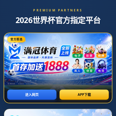
网站首页
新闻资讯
西甲前瞻：西班牙人VS皇家马德里
ADMIN
2026-06-10T11:30:03+08:00
西甲前瞻 西班牙人VS皇家马德里
当西班牙人与皇家马德里在西甲赛场相遇时 这从来都不仅仅是一场普通的联赛对
决 而是一场关于生存与尊严 关于豪门光环与黑马逆袭的较量 对处于不同层级的
两支球队而言 这场比赛承载的目标完全不同 对皇家马德里来说 这是争冠路上的
必争之战 是积分榜上不能丢分的关键节点 而对西班牙人而言 这更像是一场检验