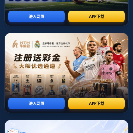
麻烦 尤其是在主场作战时 他们往往通过高强度的逼抢和坚决的防守 将比赛节奏
拖入自己擅长的节奏中 对于西班牙人来说 本场的现实目标并不是全面压制对手
而是在有限资源下最大化自己的优势 利用主场气氛和战术纪律 尽可能消耗皇家马
德里 并寻找反击机会
皇家马德里则处在另一个维度 他们往往同时需要兼顾联赛 欧冠等多线任务 球队
在赛程密集期容易出现体能波动和注意力分散的问题 在面对相对弱势的对手时 有
时会出现开场进入状态稍慢 或领先后松懈的情况 这对于擅长抓反击和定位球机会
的西班牙人来说 便是可乘之机 因此这场对决的前瞻 核心不在于简单判断谁更强
而是在于谁能更长时间保持战术专注度 谁能在细节环节做得更好
西班牙人视角 如何在不对称对抗中寻找机会
从战术层面看 西班牙人在面对皇家马德里时 几乎不会选择与之进行开放式对攻
那样只会让对手的个人能力和速度优势被无限放大 更现实的策略是通过中后场的
低位防守 加上局部区域的高压逼抢 来打乱皇马的出球节奏 例如 在对方中后卫控
球时 通过前锋和前腰的协同压迫 迫使皇家马德里回传门将或仓促长传 这样不仅
能减缓对方渗透速度 还有机会在中场断球 形成二次进攻
在进攻端 西班牙人更依赖快速推进和边路突击 他们需要的是高效率 而不是高控
球率 因此 长传转移 拉开皇马防线宽度 再通过边路传中或肋部直塞制造威胁 是一
种务实的选择 同时 他们还必须重视定位球进攻 对阵强队时 一粒角球或前场任意