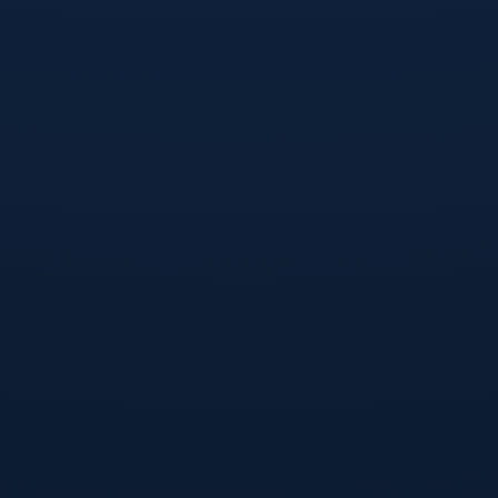
历史案例带来的启示
纵观近年的转会市场，有不少案例可以为这一争夺战提供参
考。内马尔从巴萨前往巴黎圣日耳曼时，高额违约金与天价合同是决定性因素，
但随后他在欧冠舞台上的成绩，并没有完全匹配当时外界的期待，这也成为“高报
价并不一定换来最高竞技回报”的典型例子。再看C罗从皇马转会尤文图斯、从尤
文再到曼联的过程，可以发现：球员在不同阶段的选择中，竞技诉求和商业诉求
的权重会不断变化，俱乐部在报价时也需要理解这种动态平衡。对姆巴佩而言，
他仍处于黄金年龄的上升阶段，如何在巨大合同与长期荣誉之间找到平衡点，正
是决定他最终选择的关键。 皇马和曼联等俱乐部也都清楚，一笔超级转会不仅是
短期战力补强，更关乎未来数年乃至十年的品牌定位与战略布局。