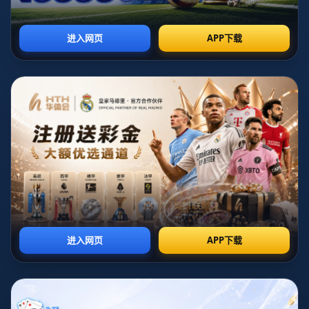
的姆巴佩同样具有吸引力。
曼联等队提高报价的现实与限制
与皇马相比，曼联的优势更加集中在财力和商业
运营能力上。作为英超最具全球影响力的俱乐部之一，曼联拥有庞大的球迷基础
和极高的商业曝光度，广告代言、品牌联名、区域合作等方面的潜在收益非常可
观。当讨论“曼联等队也能提高报价”时，实质上是指这些俱乐部可以在薪水、奖
金以及肖像权分成上开出极具诱惑力的条件，以弥补目前在竞技层面与皇马之间
的差距。报价的堆高并不必然等同于转会成功。一方面，曼联近期在欧冠和联赛
中的表现起伏较大，重建进程尚未完全明朗，这会让追求即刻争冠的球员有所顾
虑；过于夸张的薪资可能造成队内结构失衡，引发其他球员的不满和续约难题，
从而增加俱乐部管理风险。曼联以及其他潜在竞争者在考虑提高报价时，不得不
在“立刻完成引援”和“保持可持续运营”之间做出艰难权衡。
球员个人诉求如何影响最终选择
在表面上的“皇马将领跑姆巴佩争夺战 曼联等
队也能提高报价”这类叙事背后，真正推动决策的往往是球员本人及其团队的综合
判断。对于姆巴佩这种级别的球星来说，合同不仅仅是薪资数字的堆叠，还包含
职业规划、荣誉追求、生活环境、话语权等多重因素。例如，他需要考虑在新球
队中能否获得核心地位、是否有利于冲击个人奖项、能否提升个人全球影响力以
及对国家队地位是否有加成。皇马在荣誉和竞技平台方面具备优势，而以曼联为
代表的英超豪门，则在商业开发和联赛曝光度上极具吸引力。如果姆巴佩更看重
欧冠奖杯与金球奖概率，皇马自然更具吸引力；如果他希望在商业层面最大化收