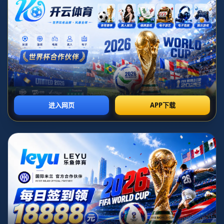
间的综合博弈。
姆巴佩争夺战背后的格局与动机
从表面看，“皇马将领跑姆巴佩争夺战 曼联等
队也能提高报价”只是一个转会新闻标题，但深层次反映的是当下欧洲足坛权力格
局的演变。皇马之所以被视为领跑者，一方面源自其长期以来对姆巴佩的持续追
逐，另一方面则来自球队在欧冠和西甲中的稳定竞争力。对于追求金球奖和欧冠
冠军的超级前锋而言，加盟一支在欧冠赛场上拥有深厚底蕴的球队，本身就是一
种天然的吸引力。与之相比，曼联等球队则更多依赖于英超高额转播收入和商业
赞助，用更高的薪资结构、更丰厚的签字费以及额外的奖金条款来提高谈判筹
码，希望通过“报价优势”缩小与皇马在吸引力上的差距。
皇马领跑姆巴佩争夺战的先发优势
皇马被认为在这场争夺战中处于领先地位，并
非一朝一夕形成。皇马在塑造超级巨星方面有高度成功的历史经验，从齐达内、
罗纳尔多到C罗，再到如今的维尼修斯和贝林厄姆，伯纳乌对于超级球星来说，
不仅是竞技舞台，更是通往世界足坛顶点的加速器。这种历史传统，让姆巴佩如
果穿上白色战袍，就仿佛站在一条已经被无数巨星验证过的成功路径上。皇马在
阵容规划上为姆巴佩预留了战略位置，球队边路和中路攻击配置灵活，战术上有
足够空间让他成为进攻轴心。从竞技角度看，皇马的体系更像是为姆巴佩量身打
造的舞台，而不是简单地在现有阵容中挤出一个位置。 皇马在薪资结构上力图保
持内部平衡，不盲目开出破坏整体薪资天花板的合同，而是通过签字费、商业分
成和长期品牌合作来构建更完整的收益模式，这种结构对追求职业生涯长期价值