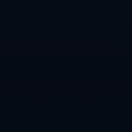
关注我们
15750 Fans
10290 Followers
48213 Followers
12910 Followers
58030 Followers
92175 Followers
订阅我们的每周新闻
没有垃圾邮件，只有关于新产品、更新的通知。