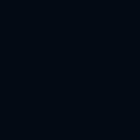
订阅
栏目导航
关于我们
新闻资讯
联系我们