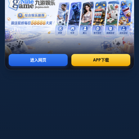
益、并体验英超高强度对抗，那么来自英格兰的高报价就更具诱惑力。 球员团队
因此会在不同方案间做细致的成本—收益分析，而不仅是简单追随最高报价。