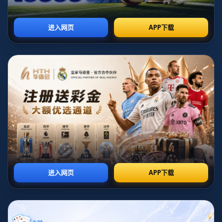
马诺的信息清晰指出 此次是纳乔
自决定离开皇马
这意味着 他对自己的角色 与球
队结构 做了深思熟虑的判断 一方面 皇马正处于阵痛与更新并行的阶段 年轻后防
力量不断冒头 在顶级豪门 每一个首发甚至轮换的位置都伴随着激烈竞争 对一位
年过而立的后卫来说 想要长期保持关键出场时间 并维持竞技状态 并非易事
另一方面 从心理层面来说 在球队拿到多项重要荣誉后 很多老将会产生一种清晰
的自我定位 当你已经作为队长在欧冠之夜举起奖杯 当你与俱乐部共同经历高潮低
谷 再继续留队 很有可能逐渐从重要角色过渡为更边缘的存在 对一名自尊心强 又
对球队感情深厚的球员来说 与其在熟悉的主场逐渐淡出 不如在一个
体面且完整的
节点
画上句号 用最好的时刻留在球迷记忆中
拒绝任何欧洲报价 是尊重还是自我保护
真正引发热议的焦点在于 纳乔决定离开皇马后 不再考虑任何来自欧洲的报价 从
竞技逻辑来看 这无疑会牺牲一部分对抗最高水平的机会 从经济逻辑来看 欧洲不
少俱乐部可以提供既体面又具竞争力的合同 那么这种选择到底意味着什么
首先 这是对皇马身份的一种尊重 在欧洲范围内 皇马既是对手 又是标杆 如果纳乔
转投某家欧洲强队 不可避免要在欧冠或联赛中与老东家交锋 那种场景对他本人
球迷以及皇马形象都会带来情感上的复杂 拿拉莫斯和C罗的例子对比就很典型 他
们以绝对传奇身份离开后 仍选择在欧洲豪门延续竞争力 这并无对错 但每次与皇
马相遇 都难免被放置在媒体聚光灯下 反复讨论“背叛”“宿命对决”等话题 纳乔显然