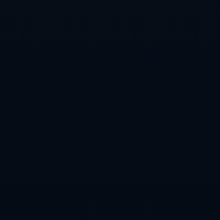
关注我们
15750 Fans
10290 Followers
48213 Followers
12910 Followers
58030 Followers
92175 Followers