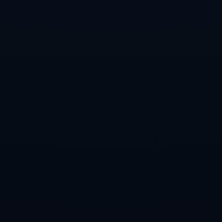
对主角的球员，比如略伦特。当初他在同城对手阵中并非核
力的角色，最终在欧冠和联赛中多次扮演关键先生。这个案
略斯若加盟，也有机会在一个更注重团队结构 更需要中场创
比赛节奏的状态。对于渴望在国家队层面稳定出场的他来说，
而喻。