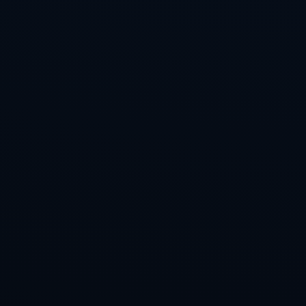
可以参考的案例是马竞过去引进的一些在原东家并非绝
心人物，来到西蒙尼麾下之后，被重新定位到更具冲击
例说明，马竞具备在体系内重塑球员价值的能力。塞巴
造力的环境中，找回自己在西班牙U21时期那种主导
一个在联赛中拥有稳定话语权的俱乐部平台，意义不言