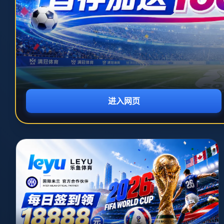
网站首页
关于我们
新闻资讯
联系我们
网站首页
新闻资讯
马卡-马竞有意塞巴略斯 已
ADMIN
2026-06-28T11:30:02+08:00
在西甲与欧冠的双重角逐日益激烈的当下，任何一位具
点。当媒体曝出马卡 马竞有意塞巴略斯 已派代表和球
像是一块投向转会市场的石子，在马德里城两家豪门之
他会为球队的中场结构带来怎样的变化 又会如何影响西
首先需要厘清的是，马竞为什么会盯上塞巴略斯。近几
注重控球和进攻组织的转型，西蒙尼不再满足于仅凭顽