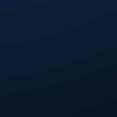
新闻资讯
联系我们