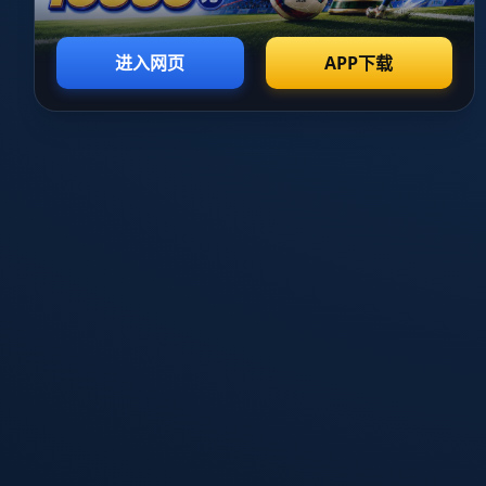
能利用细腻的脚下技术和中场的创造力撕开口子。塞巴略
腻盘带和纵向输送能力，都能为球队提供不同以往的解
却缺少办法”的困境，而塞巴略斯的加入有望缓解这一顽