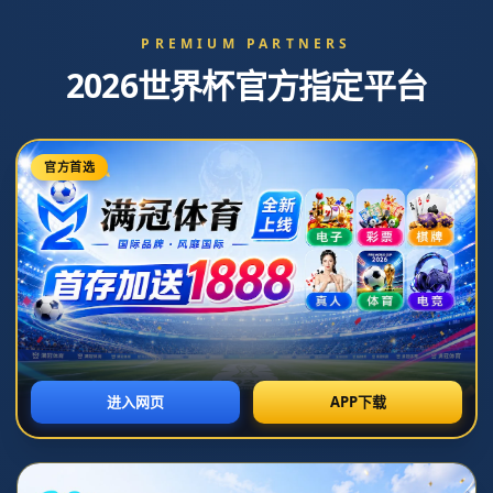
网站首页
新闻资讯
邮报：先别管赖斯和凯塞多了，此役最强中
场是里斯-詹姆斯
ADMIN
2026-03-17T07:30:17+08:00
邮报先别管赖斯和凯塞多了 此役最强中场是里斯詹姆斯
英超总能制造出出人意料的叙事，但当一名被长期定义为“边后卫”的球员，在一
场焦点大战里完成了对赖斯和凯塞多的战术压制，并被《邮报》形容为“此役最强