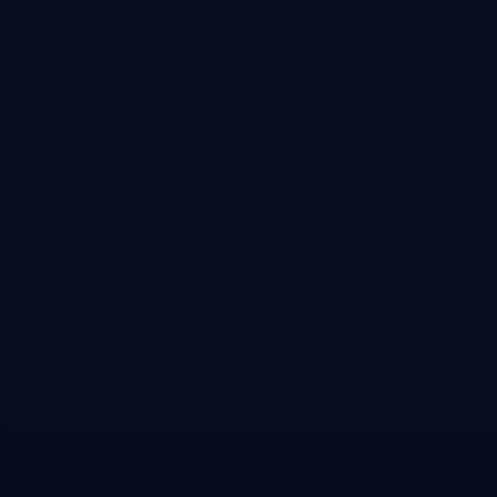
如果仅仅是位置上的挪动，而没有足够的个人能力支撑，那么所谓“最强中场”的
说法只会沦为噱头。但是在这场比赛里，里斯詹姆斯用多个维度证明了自己——
首先是防守端 他对赖斯和凯塞多的贴身压迫与协防，体现出极高的阅读比赛能
力。几次关键的提前上抢，不仅成功断下对方向前的推进球，也有效切断了他们
和前锋线之间的联系，让对手的中前场组织显得有些支离破碎。