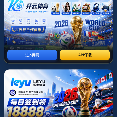
中场”，这故事就不只是夸赞那么简单了。里斯詹姆斯在这场比赛中扮演的，不只
是右后卫、翼卫，甚至也不只是传统意义上的“全能球员”，而是一名介于组织核
心、防守屏障和推进发动机之间的复合型中场。标题中那句“先别管赖斯和凯塞多
了”，恰恰是对于这类角色价值的提醒——在现代足球的语境下，谁站在理论上的
中场位置，已经远不如谁主导了比赛的中场秩序来得重要。
从边路到中路 里斯詹姆斯的角色突围
在很多人的固有印象中，赖斯和凯塞多代表着当下英超最典型、也最昂贵的中场
模板 一个是拖后组织的防守型中场，一个是覆盖面积惊人的拦截机器。而《邮
报》却在这场比赛后把镜头对准了里斯詹姆斯 这是因为在教练的战术布置中，他
已经不再是单纯叠瓦的边翼，而是频繁内收，成为实际意义上的伪中场枢纽。当
他踩入半空间甚至中路时，球队的结构发生了明显变化 右路不再只是一条冲击走
廊，而变成了一个可以兼顾出球 深度 防守保护的综合平台。
从技术特征来看，里斯詹姆斯向中场自然过渡的基础在于他的脚下技术和视野。
他的传球路线不拘泥于边线长传，而是敢于在高压环境下完成直塞、横转与对角
线调度，这一点本就更接近一名节拍控制型中场。更关键的是，他在接球前的扫
视和身体姿态调整，决定了他可以在背对压力时完成半转身出球，这正是现代中
场在破解逼抢时的核心能力。于是，当球队通过中卫或门将找到他时，他所执行
的已不是传统“把球沿边路带上去”的指令，而是承担了类似中枢站位的决策权。