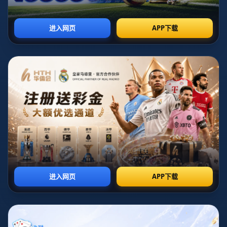
压过赖斯与凯塞多的不是名头 而是对比赛的控制权