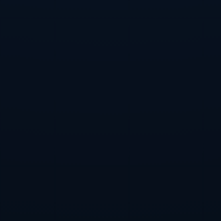
团队管理上的问题。球队某些位置上的人员空缺，以及赛季
题，都直接或间接地影响了巴黎在赛场上的表现。这一失利
高效团队配合。足球是一项团队运动，个人能力再强，若无
中游球队的几场比赛中也曾曝出冷门。以去年“大巴黎”对阵
巴黎吃尽了苦头。同样的情况在斯特拉斯堡的比赛中再次出
思路，而巴黎本身要尽快找到破局方案。