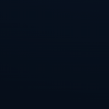
“大巴黎”的阵容与管理问题
一个尤其值得关注的因素是巴黎圣日耳曼在阵容调整和
中频繁的人员转会，再加上队内可能存在的
战术磨合
问
提醒我们，光依赖明星球员或高额投入，并不足以代表
法匹配团队打法，难以形成持续性优势。
案例分析：豪门的偶然失利是否传递了隐藏信号？
事实上，这并非巴黎圣日耳曼第一次在法甲落败，之前与
雷恩的失利为例，当时雷恩队出色的防守与快速反击让
现，说明法甲已逐渐形成针对“大巴黎”打法的独特应对
未来需要反思与调整