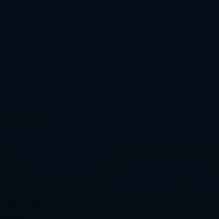
无论如何，这场比赛给巴黎圣日耳曼敲响了警钟，提醒
的适应性以及整体协作能力。斯特拉斯堡则用实际行动
有机会创造奇迹。
通过此次对战可以看到，法甲正在变得越来越
激烈和多
纸面上的能力对比，更在于细节掌控与执行力。这场失
甲的更多精彩对决。
上一篇
需求表单