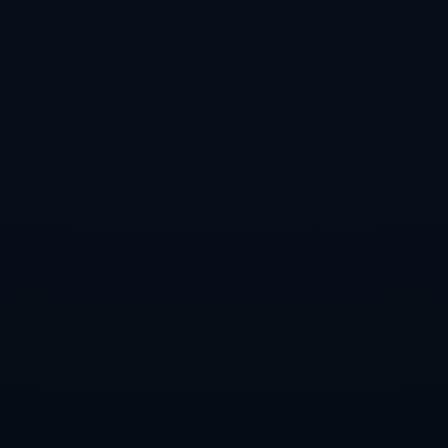
球队需从根本出发，重新审视自身的阵容稳定性、教练战术
证明了，即使面对强敌，只要战术得当，场上精神不懈，就
元化
。比赛的结果也充分体现出，球队间的较量不仅仅在于
利不仅使得巴黎圣日耳曼更加紧迫，也让球迷们重新期待法
下一篇