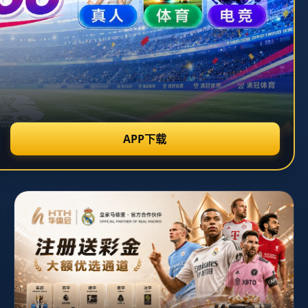
，法甲豪门再遭挫折
主。然而近期的一场对阵斯特拉斯堡的比赛却让人大跌眼镜。
这支豪门球队的竞技状态。那么，这场比赛究竟暴露了什么