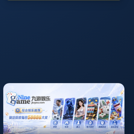
关注我们
15750 Fans
10290 Followers
48213 Followers
12910 Followers
58030
92175 Followers
Followers