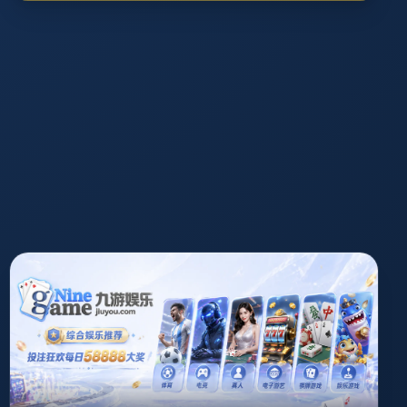
关注我们
15750 Fans
10290 Followers
48213 Followers
12910 Followers
58030
92175 Followers
Followers