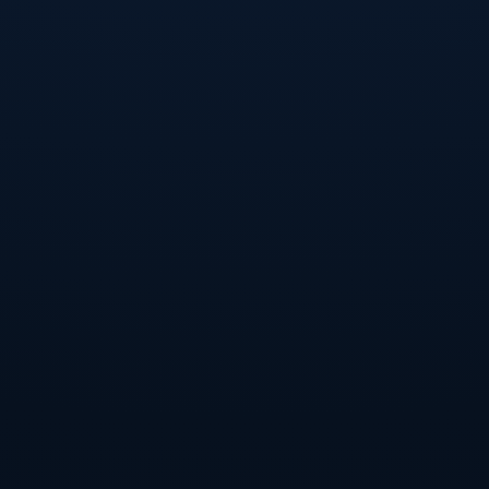
 近几年 皇马坚持在薪资结构中保持相对克制 避免出现因个
资历最深 影响力最大的老将之一 他的合同条款极易被队内年
逻辑
勋老将的续约问题 一直是顶级俱乐部最棘手的命题之一 以某
续约 给出象征性年限与适当降薪 并在合同中默认角色从常规
象 也试图借老将的经验帮助新一代完成无缝接棒 也有俱乐部
级豪门 借此避免在情感与竞技状态明显反差时陷入被动 被舆
人情味 卡西拉斯 拉莫斯 C罗等人离队时 无不伴随着情感
保持距离感的做法也保证了球队在长期竞争中的持续性 正因如
多人都会自然联想到俱乐部是否在沿用过去那套逻辑 在等待一
欧冠与联赛的最高舞台 也意味着要接受出场时间下滑 位置竞
习惯扮演核心角色的中场大师来说 需要不小的心理调适 不过
新”的身份 在训练和比赛中不断与年轻中场交流 大量媒体也
 这意味着即便在战术价值之外 魔笛在团队文化层面仍扮演着