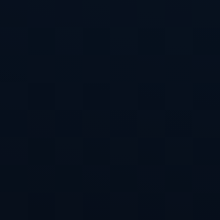
如果将这次尚未落实的续约视作一场双向博弈 那么魔笛
出妥协 而皇马迟迟未拍板 则说明俱乐部更倾向于把主动
既避免了被舆论裹挟 也为内部工资结构与阵容规划预留了
往通过极度理性的谈判过程来实现
值得注意的是 马卡的报道方式往往不会凭空放风 它多
笛仍然希望留在皇马 却同时强调目前还没有续约进展时 
在具体条款或者时间节点上存在明显分歧 这些分歧可能
在合同中加入未来转型为教练或管理层的选项 对于这样
形式的“延伸安排” 让他在退役后仍然与球队保持某种层