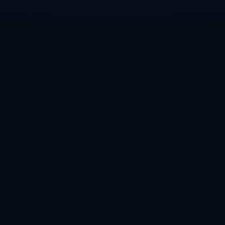
约 很可能会在合同年限上采取一年加一年浮动的结构 以出场
皇马在竞技层面的主动权 也给予魔笛继续在顶级舞台证明自
何体面地延续而不是简单地停留 才是最核心的问题 而不是多