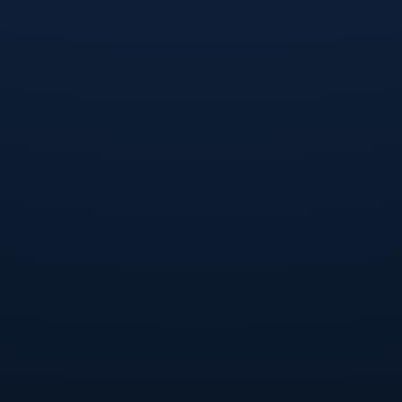
虽然体能数据和覆盖面积比巅峰时期有所下降 但在关键场次中
力仍然无可替代 很多欧冠淘汰赛的经典场面里 正是他那一两
整体走势 对皇马而言 这样的老将即使不再每场首发 也是锁
续约 续多久 以什么样的年薪结构 以及在阵容中给到什么样