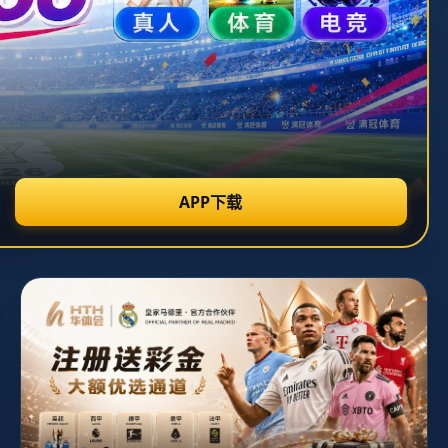
目前还没续约的消息
一场比赛的比分 而是那些隐约流动的转会与续约风声 当西班
尚未完成续约的消息时 有关皇马中场未来走向的话题立刻被
是俱乐部在更新换代周期中面临的现实考量 这不只是一份合同
弈