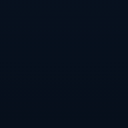
希望留下 表明了他愿意在个人职业规划上向皇马靠拢甚至做
权掌握在自己手中 等待一个最合适的窗口做出决定 这种策略
操作空间 在高水平竞技时代 哪怕是对功勋球员的尊重 也往
数时候扮演的是情报放大器与话题引导者角色 当它明确指出魔
实际上隐含着一种信号 那就是双方在大方向上并没有决裂 但
涉及薪资幅度 也可能与出场时间预期相关 甚至包括是否愿意
一位影响力巨大的球员 俱乐部有时会在合同设计里加入某种
面的绑定