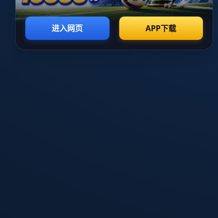
皇马与魔笛的情感纽带远比合同年限更深 对于长期关注
皇马战术演化的见证者 从早年与C罗 本泽马 迪马利亚
中场三角 再到如今与贝林厄姆 卡马文加 楚阿梅尼等新
表达出明确的留队愿望 本身就具有象征意义 他希望继
煌章节的终点
然而 现实的结构往往比情感更复杂 目前还没有关于续约
满高龄的中场大师来说 身体状态 比赛强度 以及未来阵
维尼修斯 罗德里戈 卡马文加 楚阿梅尼 巴尔韦德 贝林
地留住魔笛 变成了一道带有时间敏感性的管理难题