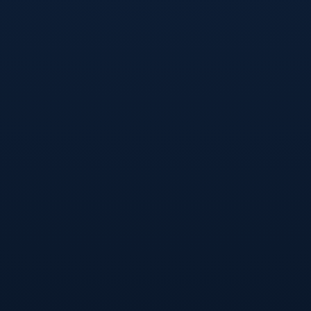
在这个模糊区间内 教练很难精准规划出场时间表 医疗团队则必须在保护球员健康
与匹配竞赛需求之间寻找平衡 对塞巴略斯本人而言 这种状态更考验心理素质 他
既要耐心遵循康复计划 又要保持临赛状态 一旦复出后表现不佳 难免会遭遇外界
质疑 这种看不见的压力有时比伤口本身更难愈合
案例分析 伤病阴影下的职业轨迹
如果回顾过去几年皇马乃至欧洲足坛的伤病案例
不难发现 股二头肌问题几乎贯穿了众多技术型中场和前锋的职业生涯 某些球员在
年轻时没有重视筋膜伸展与肌肉平衡训练 导致频繁拉伤 最终不得不通过减少出场
时间或调整踢法来自我保护 例如有的球员从频繁带球突破 改为更多参与节奏梳理
和长传调度 其根源就在于对爆发力的依赖被迫降低 对比之下 皇马近年来在体能
和预防性训练上投入巨大 但即便如此 在高密度赛程下 伤病仍难完全避免 塞巴略
斯本次受伤很可能也是在积累疲劳的基础上 在一次高强度动作中被触发 这从侧面
说明 即使是顶尖医疗团队也无法把风险降到零