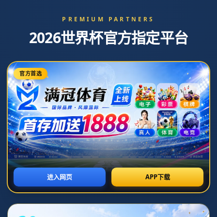
网站首页
新闻资讯
皇马官方：塞巴略斯股二头肌受伤 复出时间
未定
ADMIN
2026-05-13T11:30:02+08:00
当一支豪门球队在赛季关键阶段突然收到伤病通知时，那种隐隐的担忧往往比比
分落后更让人不安 近日皇马官方确认中场球员塞巴略斯股二头肌受伤 复出时间未
定 这一消息不仅牵动着皇家马德里球迷的心 也再一次把顶级俱乐部在伤病管理
球员轮换以及阵容深度上的命题推到聚光灯下