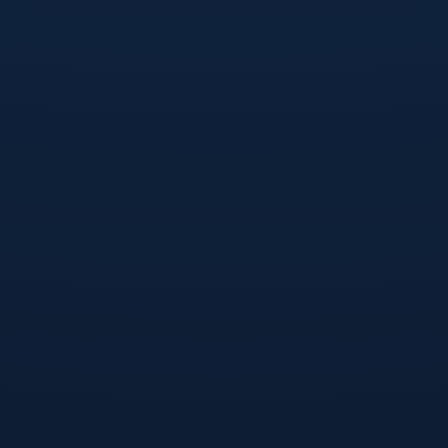
股二头肌伤势对现代足球运动员的影响
在现代高强度对抗中 股二头肌可以说是最
容易受伤的部位之一 尤其是像塞巴略斯这样需要频繁参与无球跑动 转身摆脱和中
短距离高速冲刺的中场球员 该部位一旦出现撕裂或较严重拉伤 不仅会影响瞬间爆
发力 还会改变球员的跑姿和触球节奏 很多球员为了缓解疼痛 会不自觉改变发力
方式 进而在身体链条中引发连锁反应 造成其他部位的负荷加重 从职业生涯视角
看 股二头肌反复受伤往往会影响球员在比赛中的自信程度 特别是在需要高速启动
时 是否敢于全力冲刺 成为一道无形的心理门槛
皇马阵容结构中的塞巴略斯角色
在皇马庞大的中场群中 塞巴略斯既不是传统意义
上的铁打主力 也不是纯粹的边缘球员 他更像是一枚润滑剂 在主力中场体能下降
或比赛节奏需要调整时 他可以通过细腻的控球和短传配合 稳定局势并提升球队的
整体流畅度 尤其在多线作战的背景下 一名可以胜任多种中场位置的轮换球员 对
于缓解主力负荷极为关键 如今他因股二头肌受伤暂时离队 皇马在安排赛程和选择
轮换时 必然要做出调整 这也考验着教练组对于青训资源和替补阵容的信任程度
复出时间未定所带来的不确定性
相比起明确的休战周期 “复出时间未定”对球队的
计划影响更为深远 如果伤情被确定为轻微拉伤 球员可以通过一到两周的恢复重新
投入训练 但一旦涉及纤维撕裂或较大面积损伤 康复期可能延长到数周甚至更久