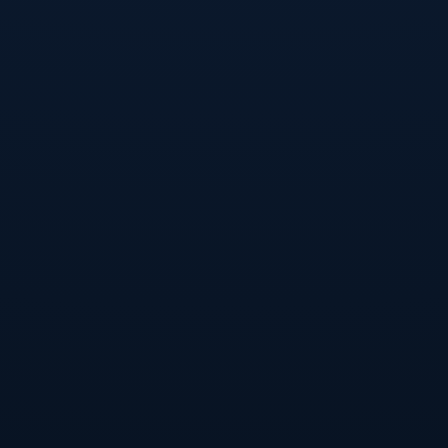
多线作战和隐性疲劳的叠加效应
对皇马这样的豪门而言 联赛 欧冠 杯赛和国家队
比赛让球员全年几乎无缝运转 隐性疲劳往往在外界并不关注时悄然累积 很多球员
在主观感受中并未觉得“累到不行” 但肌肉微损伤 已在不知不觉中叠加 当某一场比
赛中爆发高强度冲刺或对抗时 弱点就会被立即放大 塞巴略斯股二头肌受伤 很可
能就是这种隐性累积的结果 在这种背景下 皇马需要更科学地利用数据 比如监测