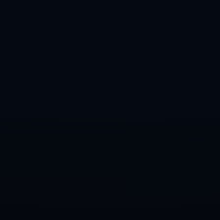
完美体育365官方网站（hjzry.cn）「阿文力荐」 完美体育网页版登录及官方平台
入口，提供多端兼容、极速操作、安全稳定的官方正版体验，让用户畅享全程赛
事投注与体育竞技乐趣，尽享优质娱乐服务。
栏目导航
关于我们
新闻资讯
联系我们
友情链接
友情链接
联系我们