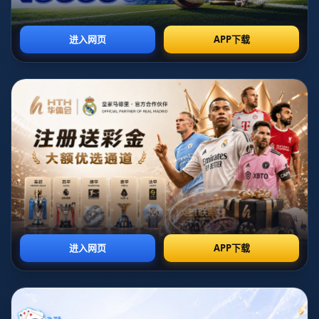
塞巴略斯受伤背后的信号
对很多球迷来说 塞巴略斯并不是数据榜单上最耀眼的名
字 但他在皇马阵中的功能性价值却常常在关键时刻显现 无论是在杯赛轮换 还是
在主力中场需要休息的节点 他都能提供稳定的节奏控制与过渡衔接 如今股二头肌
受伤 复出时间未定 不仅意味着安切洛蒂在战术板上少了一枚灵活棋子 也意味着
球队在中场位置的风险系数被放大了一个档位 股二头肌作为爆发加速和急停变向
的重要肌群 一旦受伤便极易反复 这也解释了为什么官方在通告中仅给出“复出时
间未定”的措辞 而不是给出具体周数